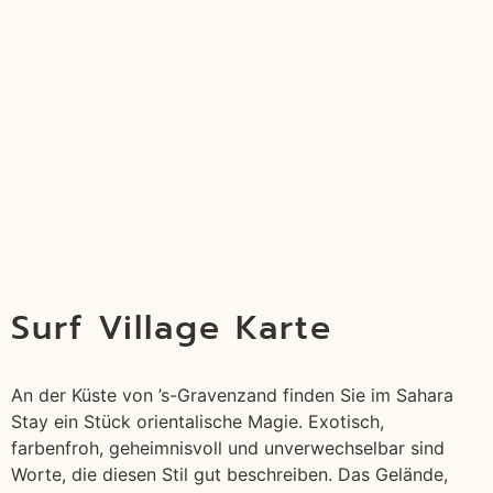
Natur
Obergeschoss
buchen
Minimalistische
und ein
Aktivitäten
Unterkunft, zwei
Wohnbereich
buchen unter
Betten und Blick
und eine Küche
Maßgeschneidert
nach draußen.
im Erdgeschoss.
Buch.
Surf Village Karte
An der Küste von ’s-Gravenzand finden Sie im Sahara
Stay ein Stück orientalische Magie. Exotisch,
farbenfroh, geheimnisvoll und unverwechselbar sind
Worte, die diesen Stil gut beschreiben. Das Gelände,