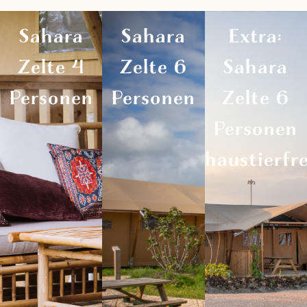
Sahara
Sahara
Extra:
Zelte 4
Zelte 6
Sahara
Personen
Personen
Zelte 6
Personen
Private
sanitäre
haustierfre
Einrichtungen
Eigene Küche
Private
Private
Feine Betten
sanitäre
sanitäre
und Lounge-
Einrichtungen
Einrichtungen
Set
Eigene Küche
Eigene Küche
Ein voll
Schöne Betten
Schöne Betten
ausgestattetes
und
und
Zelt, und der
Loungebereich
Loungebereich
Hund kann
Ein komplett
Ein komplett