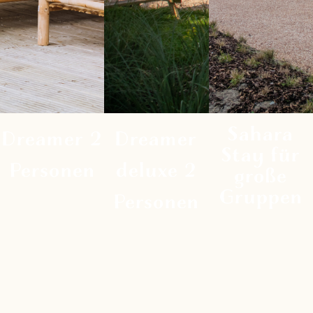
mitkommen!
ausgestattetes
ausgestattetes
Zelt für 4
Zelt für 6
Personen.
Personen.
Sahara
Dreamer 2
Dreamer
Stay für
Personen
deluxe 2
große
Gruppen
Personen
Feine Betten
Feine Betten
Sanitäre
Erhalten Sie ei
Sanitäre
Einrichtungen
maßgeschneide
Einrichtungen
um die Ecke
Angebot
um die Ecke
Eigene Küche
Möglichkeit,
Eins mit der
Betten im
alle Zelte zu