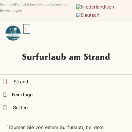
Praktisch
Kontakt
Mein Sahara-Aufenthalt
Bewertungen
SUCHEN UND BUCHEN
Surfurlaub am Strand
Strand
Feiertage
Surfen
Träumen Sie von einem Surfurlaub, bei dem