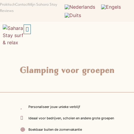
Praktisch
Contact
Mijn Sahara Stay
Reviews
SUMMER SALE: 20% KORTING!
Glamping voor groepen
Personaliseer jouw unieke verblijf
Ideaal voor bedrijven, scholen en andere grote groepen
Boekbaar buiten de zomervakantie