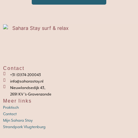
Contact
+31 (0)174-200043
info@saharastay.nl
Nieuwlandsedijk 43,
2691 KV 's-Gravenzande
Meer links
Praktisch
Contact
Mijn Sahara Stay
Strandpark Vlugtenburg