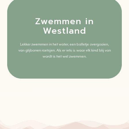
Zwemmen in
Westland
Klik hier
Lekker zwemmen in het water, een balletje overgooien,
Meer weten? Lees alles over deze activiteit.
van glijbanen roetsjen. Als er iets is waar elk kind blij van
wordt is het wel zwemmen.