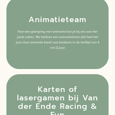
Animatieteam
Klik hier
Voor een glamping met animatie ben je bij ons aan het
juiste adres. We hebben een animatieteam dat heel het
Meer weten? Lees alles over deze activiteit.
jaar door animatie biedt voor kinderen in de leeftijd van 4
t/m 12 jaar
Karten of
lasergamen bij Van
der Ende Racing &
Klik hier
Fun