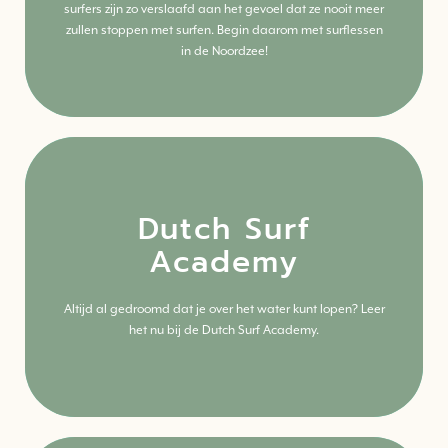
Meer weten? Lees alles over deze activiteit.
surfers zijn zo verslaafd aan het gevoel dat ze nooit meer
zullen stoppen met surfen. Begin daarom met surflessen
in de Noordzee!
Dutch Surf
Academy
Klik hier
Meer weten? Lees alles over deze activiteit.
Altijd al gedroomd dat je over het water kunt lopen? Leer
het nu bij de Dutch Surf Academy.