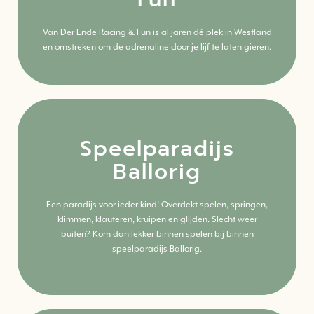
Meer weten? Lees alles over deze activiteit.
Van Der Ende Racing & Fun is al jaren dé plek in Westland
en omstreken om de adrenaline door je lijf te laten gieren.
Speelparadijs
Ballorig
Klik hier
Een paradijs voor ieder kind! Overdekt spelen, springen,
Meer weten? Lees alles over deze activiteit.
klimmen, klauteren, kruipen en glijden. Slecht weer
buiten? Kom dan lekker binnen spelen bij binnen
speelparadijs Ballorig.