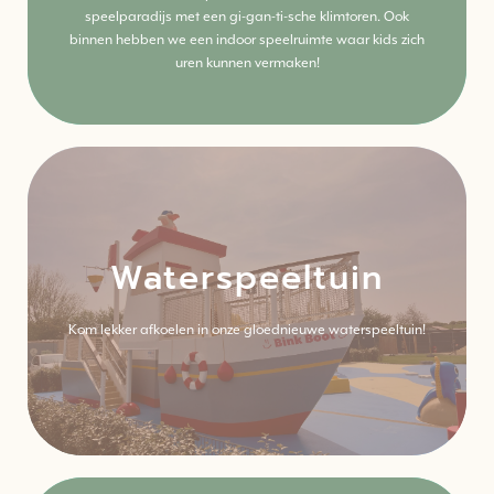
Meer weten? Lees alles over deze activiteit.
speelparadijs met een gi-gan-ti-sche klimtoren. Ook
binnen hebben we een indoor speelruimte waar kids zich
uren kunnen vermaken!
Waterspeeltuin
Klik hier
Kom lekker afkoelen in onze gloednieuwe waterspeeltuin!
Meer weten? Lees alles over deze activiteit.