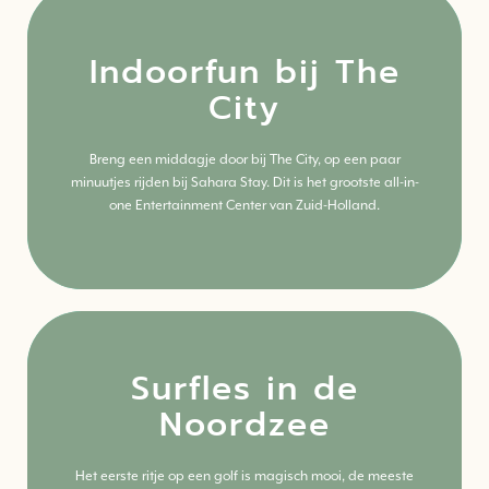
Indoorfun bij The
City
Klik hier
Breng een middagje door bij The City, op een paar
Meer weten? Lees alles over deze activiteit.
minuutjes rijden bij Sahara Stay. Dit is het grootste all-in-
one Entertainment Center van Zuid-Holland.
Surfles in de
Noordzee
Klik hier
Het eerste ritje op een golf is magisch mooi, de meeste