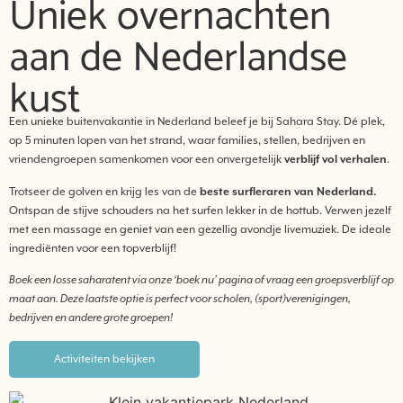
Uniek overnachten
aan de Nederlandse
kust
Een unieke buitenvakantie in Nederland beleef je bij Sahara Stay. Dé plek,
op 5 minuten lopen van het strand, waar families, stellen, bedrijven en
vriendengroepen samenkomen voor een onvergetelijk
verblijf vol verhalen
.
Trotseer de golven en krijg les van de
beste surfleraren van Nederland.
Ontspan de stijve schouders na het surfen lekker in de hottub. Verwen jezelf
met een massage en geniet van een gezellig avondje livemuziek. De ideale
ingrediënten voor een topverblijf!
Boek een losse saharatent via onze ‘boek nu’ pagina of vraag een groepsverblijf op
maat aan. Deze laatste optie is perfect voor scholen, (sport)verenigingen,
bedrijven en andere grote groepen!
Activiteiten bekijken