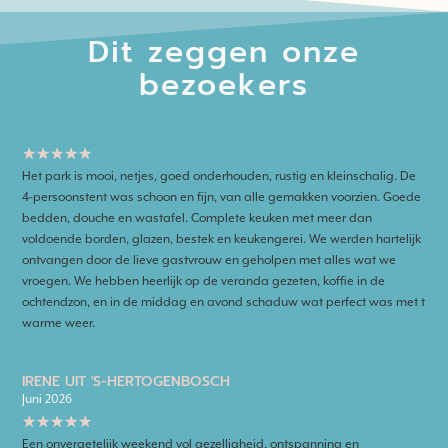
Dit zeggen onze
bezoekers
★
★
★
★
★
Het park is mooi, netjes, goed onderhouden, rustig en kleinschalig. De
4-persoonstent was schoon en fijn, van alle gemakken voorzien. Goede
bedden, douche en wastafel. Complete keuken met meer dan
voldoende borden, glazen, bestek en keukengerei. We werden hartelijk
ontvangen door de lieve gastvrouw en geholpen met alles wat we
vroegen. We hebben heerlijk op de veranda gezeten, koffie in de
ochtendzon, en in de middag en avond schaduw wat perfect was met t
warme weer.
IRENE UIT 'S-HERTOGENBOSCH
Juni 2026
★
★
★
★
★
Een onvergetelijk weekend vol gezelligheid, ontspanning en