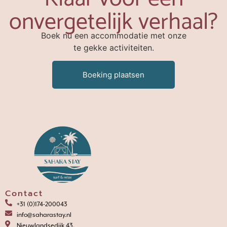
onvergetelijk verhaal?
Boek nu een accommodatie met onze
te gekke activiteiten.
Boeking plaatsen
Contact
+31 (0)174-200043
info@saharastay.nl
Nieuwlandsedijk 43,