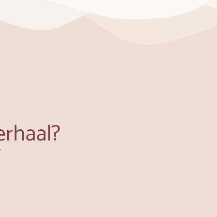
erhaal?
.