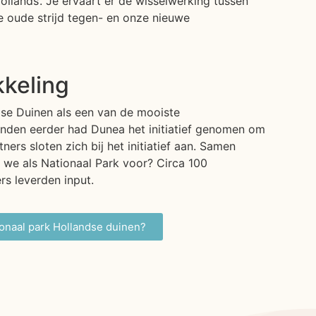
lands’. Je ervaart er de wisselwerking tussen
ze oude strijd tegen- en onze nieuwe
kkeling
se Duinen als een van de mooiste
den eerder had Dunea het initiatief genomen om
tners sloten zich bij het initiatief aan. Samen
we als Nationaal Park voor? Circa 100
rs leverden input.
onaal park Hollandse duinen​?