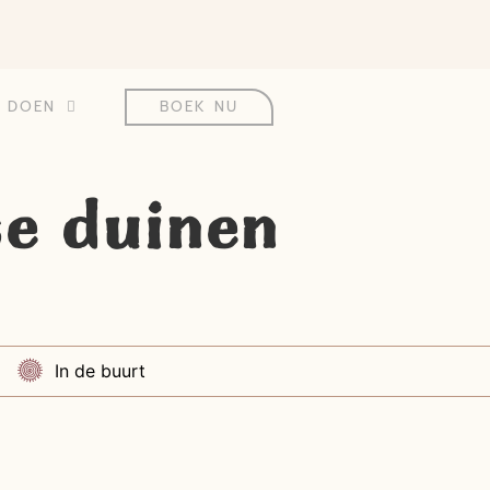
& DOEN
BOEK NU
se duinen
In de buurt