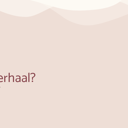
erhaal?
.