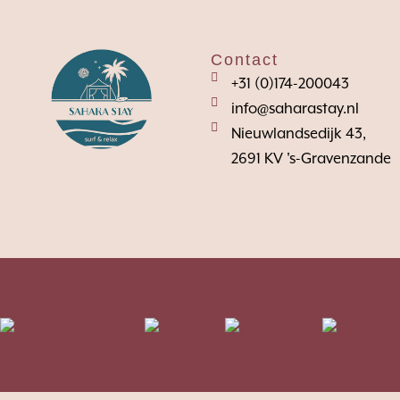
Contact
+31 (0)174-200043
info@saharastay.nl
Nieuwlandsedijk 43,
2691 KV 's-Gravenzande